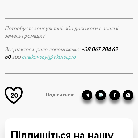
Потребуєте консультації або допомоги в аналізі
земель громади?
Звертайтеся, радо допоможемо:
+38 067 284 62
50
або
chaikovsky@vkursi.pro
Поділитися:
20
Підпишіться
на нашу