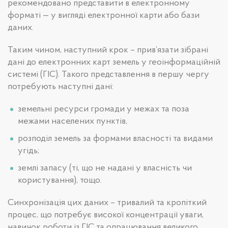
рекомендовано представити в електронному
форматі — у вигляді електронної карти або бази
даних.
Таким чином, наступний крок – прив’язати зібрані
дані до електронних карт земель у геоінформаційній
системі (ГІС). Такого представлення в першу чергу
потребують наступні дані:
земельні ресурси громади у межах та поза
межами населених пунктів,
розподіл земель за формами власності та видами
угідь;
землі запасу (ті, що не надані у власність чи
користування), тощо.
Синхронізація цих даних – тривалий та кропіткий
процес, що потребує високої концентрації уваги,
навичок роботи із ГІС та опрацювання великого